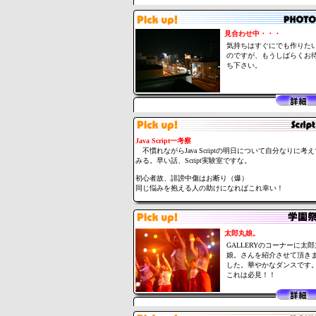
見合わせ中・・・
気持ちはすぐにでも作りた
のですが、もうしばらくお
ち下さい。
Java Script一考察
不慣れながらJava Scriptの明日について自分なりに考え
みる。早い話、Script実験室ですな。
初心者故、誹謗中傷はお断り（爆）
同じ悩みを抱える人の助けになればこれ幸い！
太郎丸娘。
GALLERYのコーナーに太郎
娘。さんを紹介させて頂き
した。華やかなダンスです
これは必見！！