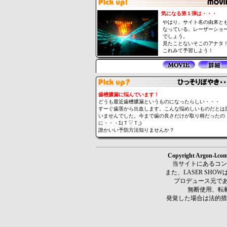
気になる第１弾は・・・
やはり、サイト名の由来と
なっている、レーザーショ
でしょう。
見たことないそこのアナタ
これみて予習しよう！
歯槽膿漏に悩んでいます！
どうも最近歯槽膿漏というものになったらしい・・・
すーぐ歯茎から出血します。こんな悩めしいものだとは
いませんでした。今まで歯の良さだけが取り柄だったの
に・・・Σ(Ｔ▽Ｔ;)
誰かいい予防方法知りませんか？
Copyright Argon-l.
当サイトにあるコンテン
また、LASER SHO
プロデュース元で
無断使用、転
発覚した場合は法的措