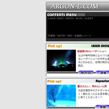
LASER SHOW
/
PHOTO
/
BLOG
/
SCRIPT
学園祭
/
MOVIE
/
BBS
/
水族館ふりーく
岐経祭2003レーザーショー
もはや毎年恒例となりつつ
るレーザーショーが今年も
大に行われた。生憎の雨天
残念。
癒されたい、和みたい人用
大好評運営中のアナザーサ
ト！疲れきった心を是非癒
に来てくださいネ！^^